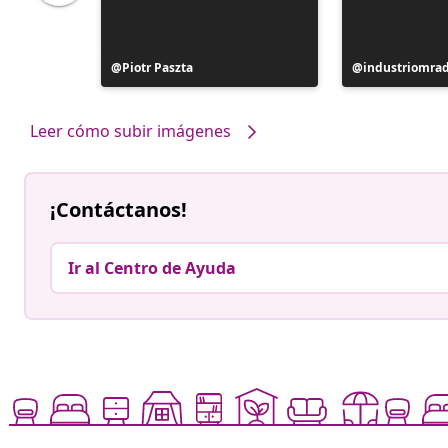
ttur
Publicación
Piotr Paszta
Publicación
industriomra
realizada
realizada
por
por
Leer cómo subir imágenes
¡Contáctanos!
Ir al Centro de Ayuda