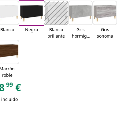
Blanco
Negro
Blanco
Gris
Gris
brillante
hormigó
sonoma
n
Marrón
roble
99
8
€
 incluido