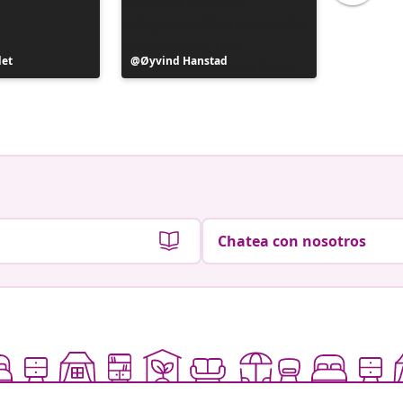
det
Publicación
Øyvind Hanstad
Publicac
Kennet
realizada
realizad
por
por
Chatea con nosotros