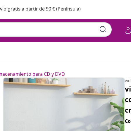
vío gratis a partir de 90 € (Península)
macenamiento para CD y DVD
vi
v
c
c
Co