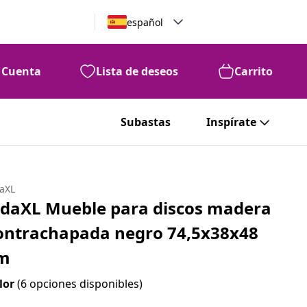
español
Cuenta
Lista de deseos
Carrito
Subastas
Inspírate
daXL
idaXL Mueble para discos madera
ontrachapada negro 74,5x38x48
m
lor
(6 opciones disponibles)