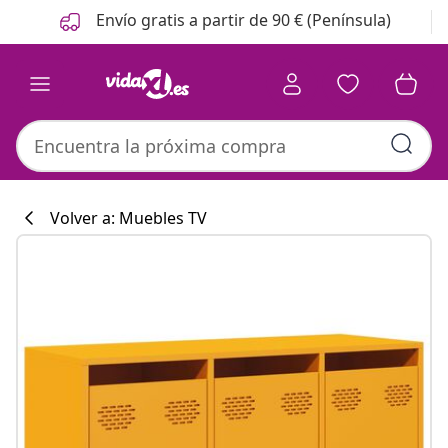
Anterior
Siguiente
Envío gratis a partir de 90 € (Península)
Volver a: Muebles TV
Colección de co
#sharemevidaxl