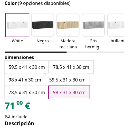
Color
(9 opciones disponibles)
White
Negro
Madera
Gris
brillante
reciclada
hormigó
n
dimensiones
59,5 x 41 x 30 cm
78,5 x 41 x 30 cm
98 x 41 x 30 cm
59,5 x 31 x 30 cm
78,5 x 31 x 30 cm
98 x 31 x 30 cm
99
71
€
IVA incluido
Descripción