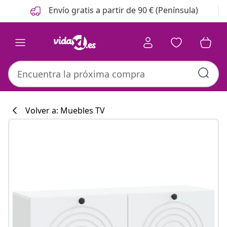
Anterior
Siguiente
Envío gratis a partir de 90 € (Península)
Volver a: Muebles TV
Colección de co
#sharemevidaxl