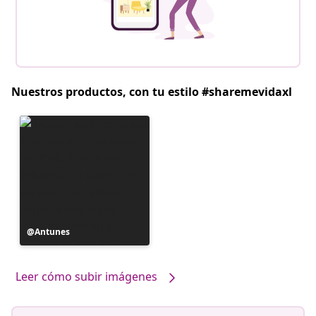
Nuestros productos, con tu estilo #sharemevidaxl
Publicación
Antunes
realizada
por
Leer cómo subir imágenes