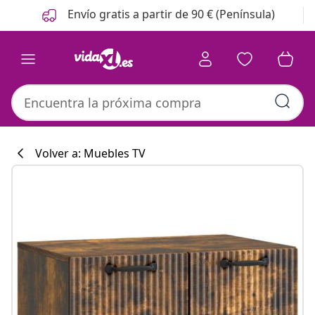
Anterior
Siguiente
Envío gratis a partir de 90 € (Península)
Volver a: Muebles TV
Colección de co
#sharemevidaxl