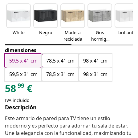
White
Negro
Madera
Gris
brillante
reciclada
hormigó
n
dimensiones
59,5 x 41 cm
78,5 x 41 cm
98 x 41 cm
59,5 x 31 cm
78,5 x 31 cm
98 x 31 cm
99
58
€
IVA incluido
Descripción
Este armario de pared para TV tiene un estilo
moderno y es perfecto para adornar tu sala de estar.
Une la elegancia con la funcionalidad, maximizando tu