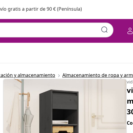
vío gratis a partir de 90 € (Península)
zación y almacenamiento
Almacenamiento de ropa y arm
vi
v
m
3
Co