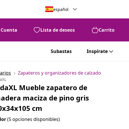
español
Cuenta
Lista de deseos
Carrito
Subastas
Inspírate
arios
Zapateros y organizadores de calzado
daXL
idaXL Mueble zapatero de
adera maciza de pino gris
0x34x105 cm
lor
(5 opciones disponibles)