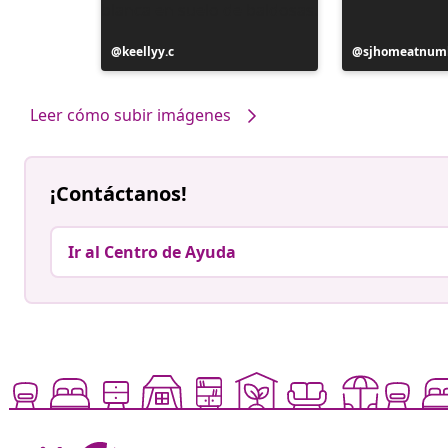
Publicación
keellyy.c
Publicación
sjhomeatnum
realizada
realizada
por
por
Leer cómo subir imágenes
¡Contáctanos!
Ir al Centro de Ayuda