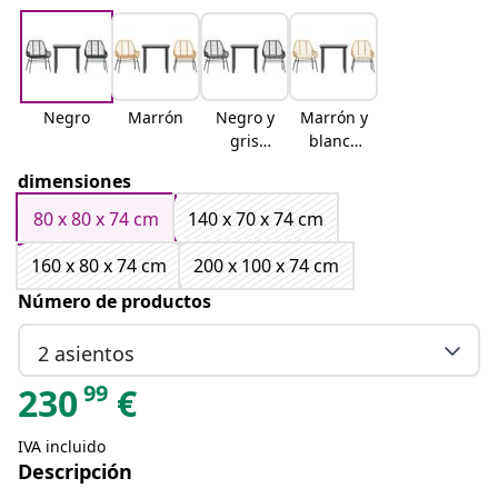
Negro
Marrón
Negro y
Marrón y
gris
blanco
oscuro
crema
dimensiones
80 x 80 x 74 cm
140 x 70 x 74 cm
160 x 80 x 74 cm
200 x 100 x 74 cm
Número de productos
2 asientos
99
230
€
IVA incluido
Descripción