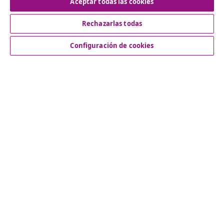
Aceptar todas las cookies
Rechazarlas todas
Servicio al Cliente
Configuración de cookies
Empresas
vidaXL
Descubre mas
© 2008-2026 vidaXL www.vidaxl.es es una página web de
vidaXL Marketplace International B.V.