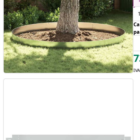
Ca
pa
7
IVA