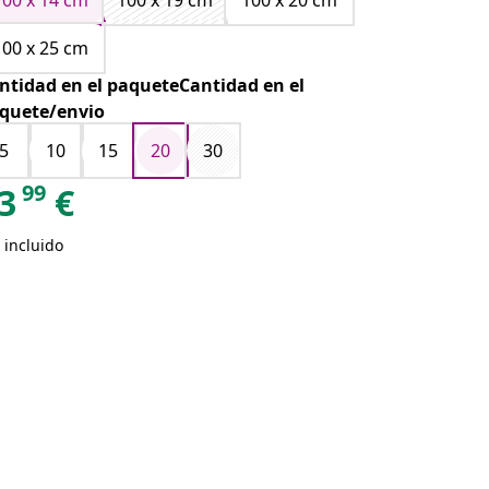
100 x 14 cm
100 x 19 cm
100 x 20 cm
100 x 25 cm
ntidad en el paqueteCantidad en el
quete/envio
5
10
15
20
30
99
3
€
 incluido