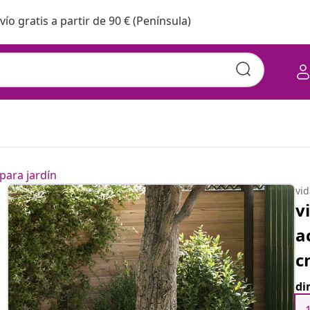
vío gratis a partir de 90 € (Península)
para jardín
vi
v
a
c
di