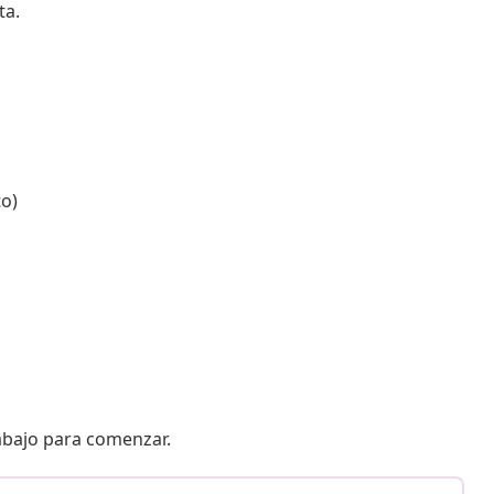
ta.
to)
 abajo para comenzar.