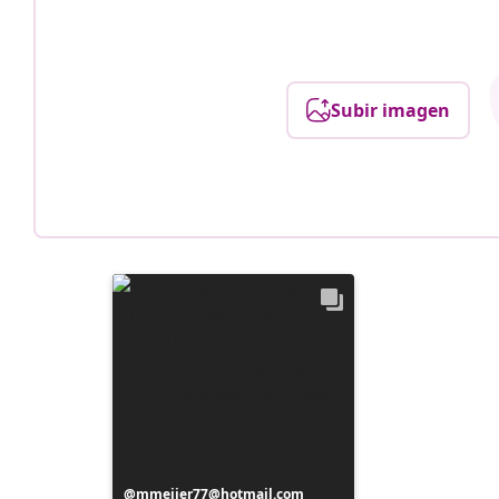
Subir imagen
Publicación
mmeijer77@hotmail.com