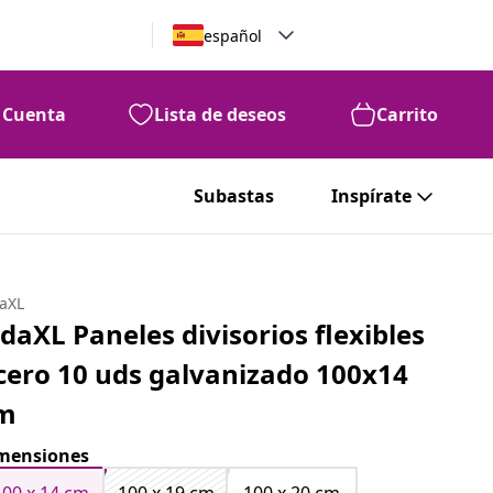
español
Cuenta
Lista de deseos
Carrito
Subastas
Inspírate
daXL
idaXL Paneles divisorios flexibles
cero 10 uds galvanizado 100x14
m
mensiones