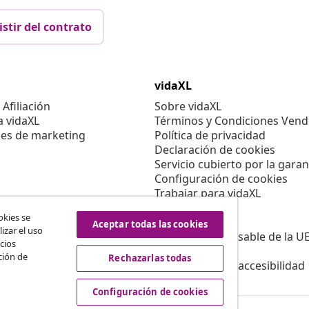
istir del contrato
vidaXL
Afiliación
Sobre vidaXL
a vidaXL
Términos y Condiciones Vend
es de marketing
Política de privacidad
Declaración de cookies
Servicio cubierto por la garan
Configuración de cookies
Trabajar para vidaXL
Aviso legal
okies se
Seguridad
Aceptar todas las cookies
izar el uso
Persona responsable de la U
cios
Política de EPR
ción de
Rechazarlas todas
Información de accesibilidad
Configuración de cookies