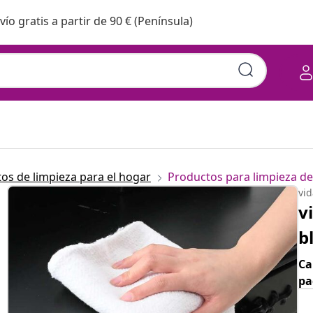
vío gratis a partir de 90 € (Península)
os de limpieza para el hogar
Productos para limpieza de
vi
v
b
Ca
pa