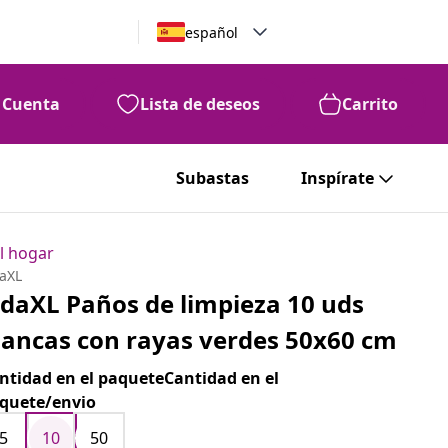
español
Cuenta
Lista de deseos
Carrito
Subastas
Inspírate
l hogar
daXL
idaXL Paños de limpieza 10 uds
lancas con rayas verdes 50x60 cm
ntidad en el paqueteCantidad en el
quete/envio
5
10
50