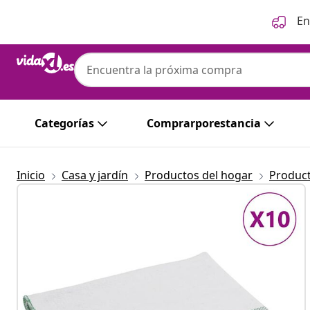
Anterior
Siguiente
En
Categorías
Comprarporestancia
Inicio
Casa y jardín
Productos del hogar
Product