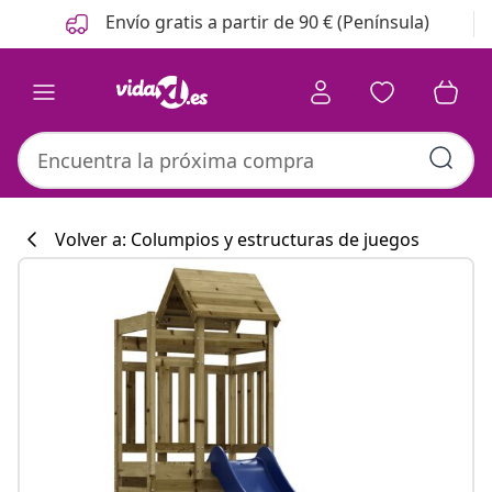
Anterior
Siguiente
Envío gratis a partir de 90 € (Península)
Volver a: Columpios y estructuras de juegos
Colección de co
#sharemevidaxl