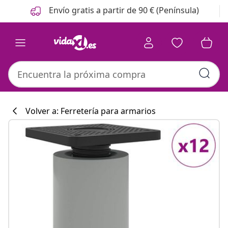
Anterior
Siguiente
Envío gratis a partir de 90 € (Península)
Volver a: Ferretería para armarios
Colección de co
#sharemevidaxl