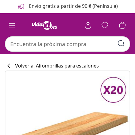
Anterior
Siguiente
Envío gratis a partir de 90 € (Península)
Volver a: Alfombrillas para escalones
Colección de co
#sharemevidaxl