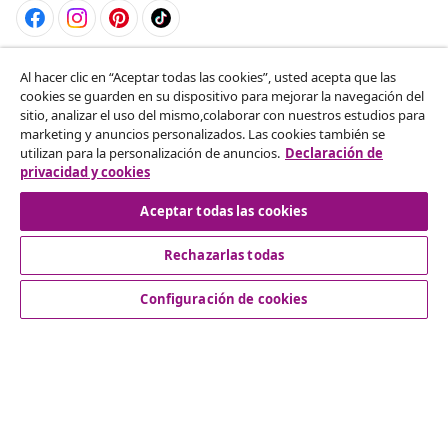
Desistir del contrato
Al hacer clic en “Aceptar todas las cookies”, usted acepta que las
cookies se guarden en su dispositivo para mejorar la navegación del
Solicita la cancelación de tu pedido.
sitio, analizar el uso del mismo,colaborar con nuestros estudios para
marketing y anuncios personalizados. Las cookies también se
Desistir del contrato
utilizan para la personalización de anuncios.
Declaración de
privacidad y cookies
Aceptar todas las cookies
Servicio al Cliente
Rechazarlas todas
Empresas
Configuración de cookies
vidaXL
Descubre mas