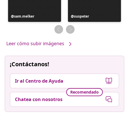
Publicación
sam.melker
Publicación
suspeter
realizada
realizada
por
por
Leer cómo subir imágenes
¡Contáctanos!
Ir al Centro de Ayuda
Recomendado
Chatea con nosotros