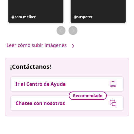
Publicación
sam.melker
Publicación
suspeter
realizada
realizada
por
por
Leer cómo subir imágenes
¡Contáctanos!
Ir al Centro de Ayuda
Recomendado
Chatea con nosotros