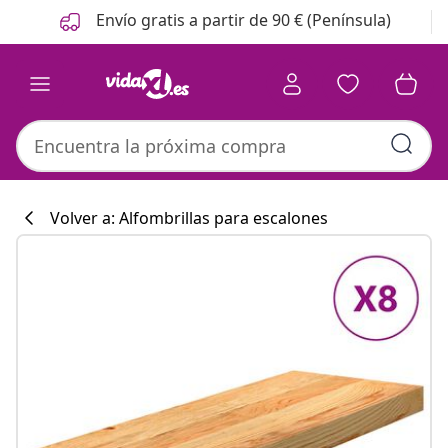
Anterior
Siguiente
Envío gratis a partir de 90 € (Península)
Volver a: Alfombrillas para escalones
Colección de co
#sharemevidaxl