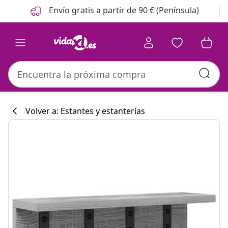
Anterior
Siguiente
Envío gratis a partir de 90 € (Península)
Volver a: Estantes y estanterías
Colección de co
#sharemevidaxl