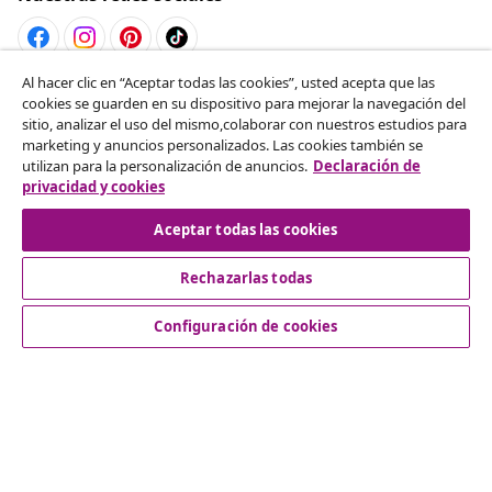
Al hacer clic en “Aceptar todas las cookies”, usted acepta que las
Desistir del contrato
cookies se guarden en su dispositivo para mejorar la navegación del
sitio, analizar el uso del mismo,colaborar con nuestros estudios para
Solicita la cancelación de tu pedido.
marketing y anuncios personalizados. Las cookies también se
utilizan para la personalización de anuncios.
Declaración de
Desistir del contrato
privacidad y cookies
Aceptar todas las cookies
Rechazarlas todas
Servicio al Cliente
Configuración de cookies
Empresas
vidaXL
Descubre mas