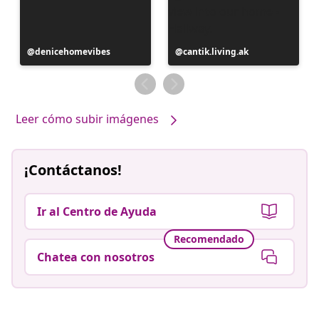
Publicación
denicehomevibes
Publicación
cantik.living.ak
realizada
realizada
por
por
Leer cómo subir imágenes
¡Contáctanos!
Ir al Centro de Ayuda
Recomendado
Chatea con nosotros