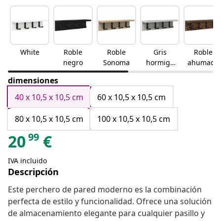
White
Roble
Roble
Gris
Roble
negro
Sonoma
hormigó
ahumado
n
dimensiones
40 x 10,5 x 10,5 cm
60 x 10,5 x 10,5 cm
80 x 10,5 x 10,5 cm
100 x 10,5 x 10,5 cm
99
20
€
IVA incluido
Descripción
Este perchero de pared moderno es la combinación
perfecta de estilo y funcionalidad. Ofrece una solución
de almacenamiento elegante para cualquier pasillo y