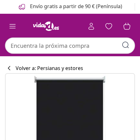
Anterior
Siguiente
Envío gratis a partir de 90 € (Península)
Volver a: Persianas y estores
Colección de co
#sharemevidaxl