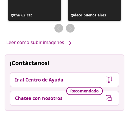
Publicación
the_62_cat
Publicación
deco_buenos_aires
realizada
realizada
por
por
Leer cómo subir imágenes
¡Contáctanos!
Ir al Centro de Ayuda
Recomendado
Chatea con nosotros