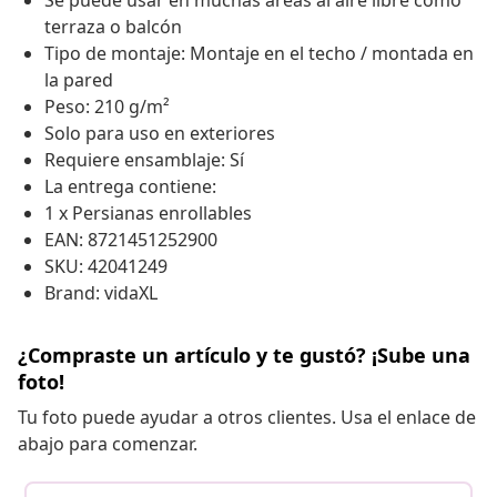
Se puede usar en muchas áreas al aire libre como
terraza o balcón
Tipo de montaje: Montaje en el techo / montada en
la pared
Peso: 210 g/m²
Solo para uso en exteriores
Requiere ensamblaje: Sí
La entrega contiene:
1 x Persianas enrollables
EAN: 8721451252900
SKU: 42041249
Brand: vidaXL
¿Compraste un artículo y te gustó? ¡Sube una
foto!
Tu foto puede ayudar a otros clientes. Usa el enlace de
abajo para comenzar.