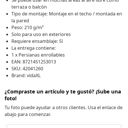
Se puede usar en muchas áreas al aire libre como
terraza o balcón
Tipo de montaje: Montaje en el techo / montada en
la pared
Peso: 210 g/m²
Solo para uso en exteriores
Requiere ensamblaje: Sí
La entrega contiene:
1 x Persianas enrollables
EAN: 8721451253013
SKU: 42041260
Brand: vidaXL
¿Compraste un artículo y te gustó? ¡Sube una
foto!
Tu foto puede ayudar a otros clientes. Usa el enlace de
abajo para comenzar.