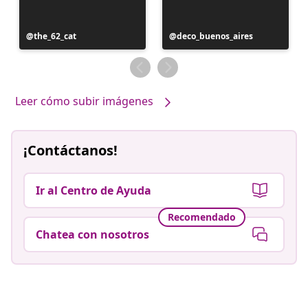
Publicación
the_62_cat
Publicación
deco_buenos_aires
realizada
realizada
por
por
Leer cómo subir imágenes
¡Contáctanos!
Ir al Centro de Ayuda
Recomendado
Chatea con nosotros