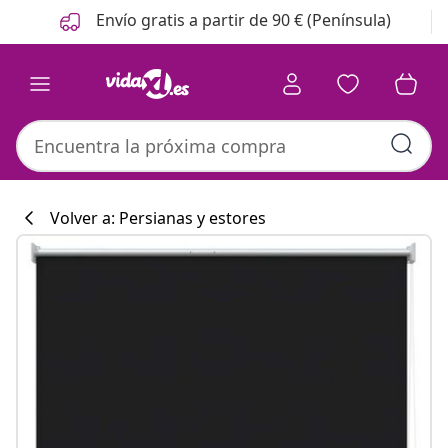
Anterior
Siguiente
Envío gratis a partir de 90 € (Península)
Volver a: Persianas y estores
Colección de co
#sharemevidaxl