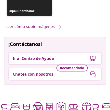
Publicación
paullharehome
realizada
por
Leer cómo subir imágenes
¡Contáctanos!
Ir al Centro de Ayuda
Recomendado
Chatea con nosotros