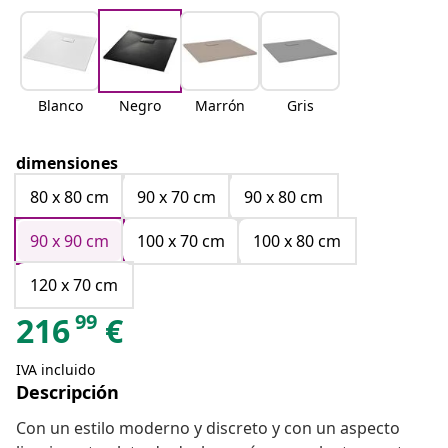
Blanco
Negro
Marrón
Gris
dimensiones
80 x 80 cm
90 x 70 cm
90 x 80 cm
90 x 90 cm
100 x 70 cm
100 x 80 cm
120 x 70 cm
99
216
€
IVA incluido
Descripción
Con un estilo moderno y discreto y con un aspecto