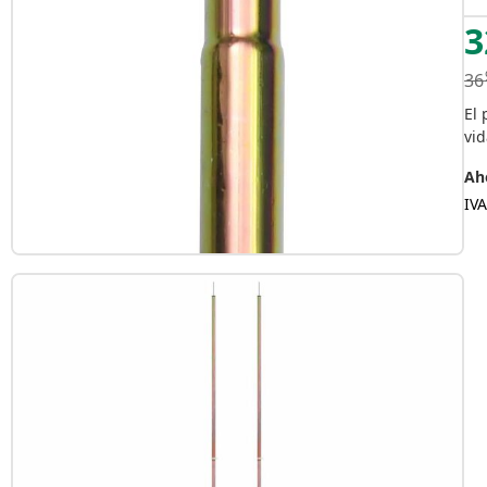
3
36
El 
vid
Aho
IVA