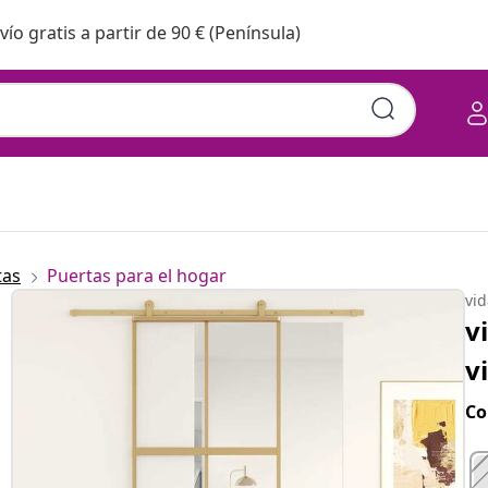
vío gratis a partir de 90 € (Península)
tas
Puertas para el hogar
vi
v
v
Co