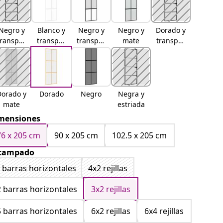
Negro y
Blanco y
Negro y
Negro y
Dorado y
transpar
transpar
transpar
mate
transpar
ente
ente
ente y
ente
mate
Dorado y
Dorado
Negro
Negra y
mate
estriada
mensiones
76 x 205 cm
90 x 205 cm
102.5 x 205 cm
tampado
 barras horizontales
4x2 rejillas
2 barras horizontales
3x2 rejillas
5 barras horizontales
6x2 rejillas
6x4 rejillas