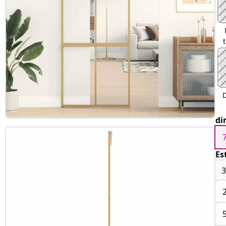
di
Es
3