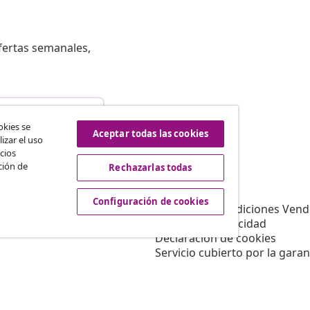
fertas semanales,
istir del contrato
okies se
Aceptar todas las cookies
izar el uso
cios
ción de
Rechazarlas todas
vidaXL
Afiliación
Sobre vidaXL
Configuración de cookies
a vidaXL
Términos y Condiciones Vend
es de marketing
Política de privacidad
Declaración de cookies
Servicio cubierto por la garan
Configuración de cookies
Trabajar para vidaXL
Aviso legal