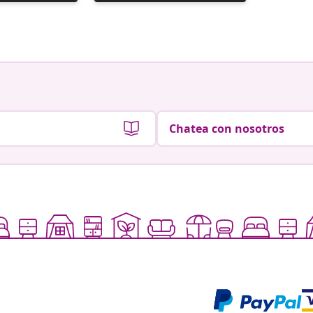
realizada
realizad
por
por
Chatea con nosotros