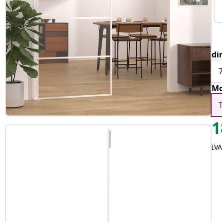
di
Mo
1
IVA