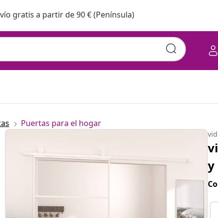
vío gratis a partir de 90 € (Península)
tas
Puertas para el hogar
vi
v
y
Co