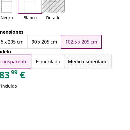
Negro
Blanco
Dorado
mensiones
76 x 205 cm
90 x 205 cm
102.5 x 205 cm
delo
Transparente
Esmerilado
Medio esmerilado
99
83
€
 incluido