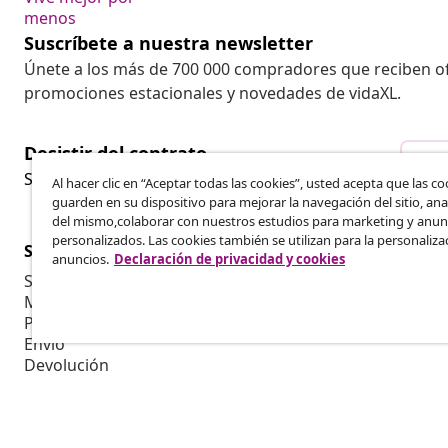
menos
Suscríbete a nuestra newsletter
Únete a los más de 700 000 compradores que reciben o
promociones estacionales y novedades de vidaXL.
Desistir del contrato
Des
Solicita la cancelación de tu pedido.
Al hacer clic en “Aceptar todas las cookies”, usted acepta que las co
guarden en su dispositivo para mejorar la navegación del sitio, anal
del mismo,colaborar con nuestros estudios para marketing y anun
personalizados. Las cookies también se utilizan para la personaliza
Servicio al Cliente
Empresas
anuncios.
Declaración de privacidad y cookies
Seguimiento del pedido
Programa de 
Mi cuenta
Producir par
Pago
Colaboracion
Envío
Devolución
Información del producto
Pedido