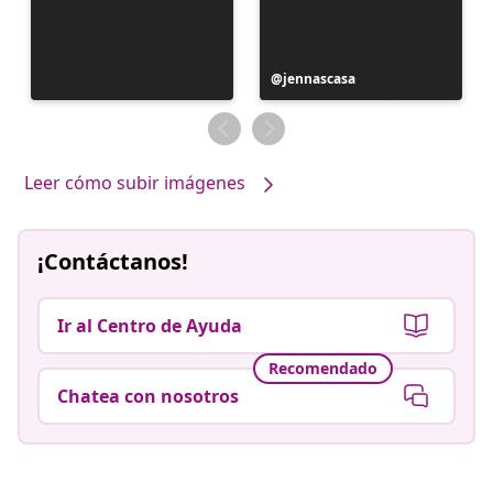
Publicación
jennascasa
realizada
por
Leer cómo subir imágenes
¡Contáctanos!
Ir al Centro de Ayuda
Recomendado
Chatea con nosotros