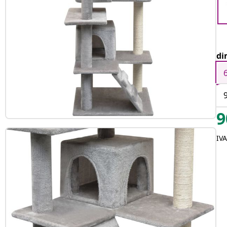
di
9
IVA