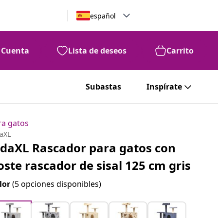
español
Cuenta
Lista de deseos
Carrito
Subastas
Inspírate
ra gatos
daXL
idaXL Rascador para gatos con
oste rascador de sisal 125 cm gris
lor
(5 opciones disponibles)