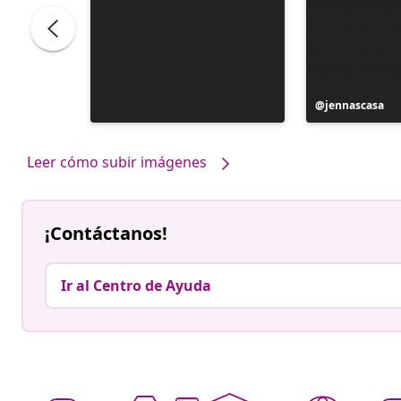
pond
Publicación
jennascasa
realizada
por
Leer cómo subir imágenes
¡Contáctanos!
Ir al Centro de Ayuda