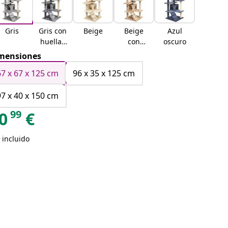
Gris
Gris con
Beige
Beige
Azul
huellas
con
oscuro
de patas
huellas d
mensiones
e patas
67 x 67 x 125 cm
96 x 35 x 125 cm
97 x 40 x 150 cm
99
0
€
 incluido