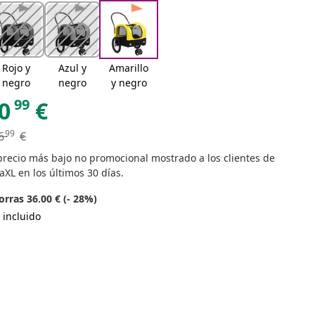
Rojo y
Azul y
Amarillo
negro
negro
y negro
99
0
€
99
6
€
precio más bajo no promocional mostrado a los clientes de
aXL en los últimos 30 días.
rras 36.00 € (- 28%)
 incluido