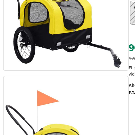
9
12
El 
vid
Aho
IVA