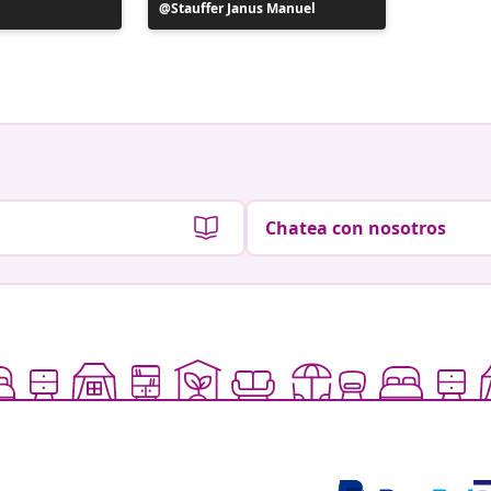
Publicación
Stauffer Janus Manuel
Publicac
aslan_dj
realizada
realizad
por
por
Chatea con nosotros