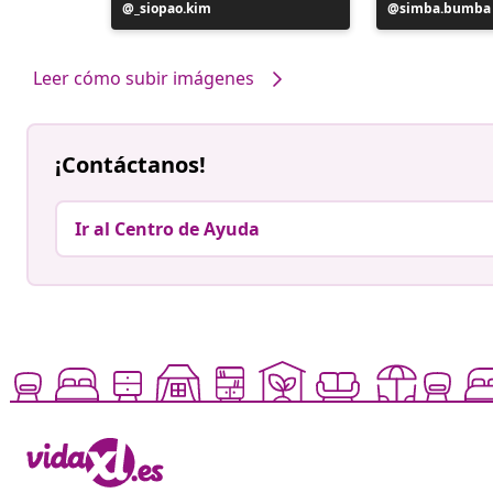
Publicación
_siopao.kim
Publicación
simba.bumba
realizada
realizada
por
por
Leer cómo subir imágenes
¡Contáctanos!
Ir al Centro de Ayuda