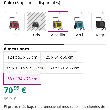
Color
(8 opciones disponibles)
Rojo
Gris
Amarillo
Azul
Negro
dimensiones
124 x 53 x 53 cm
125 x 64 x 66 cm
69 x 133.5 x 73.5 cm
63 x 121 x 65 cm
68 x 134 x 73 cm
99
70
€
99
99
€
El precio más bajo no promocional mostrado a los clientes de