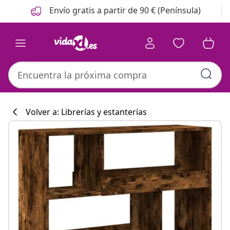
Anterior
Siguiente
Envío gratis a partir de 90 € (Península)
Volver a: Librerías y estanterías
Colección de co
#sharemevidaxl