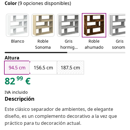
Color
(9 opciones disponibles)
Blanco
Roble
Gris
Roble
Gris
Sonoma
hormigó
ahumado
sonoma
n
Altura
94.5 cm
156.5 cm
187.5 cm
99
82
€
IVA incluido
Descripción
Este clásico separador de ambientes, de elegante
diseño, es un complemento decorativo a la vez que
práctico para tu decoración actual.