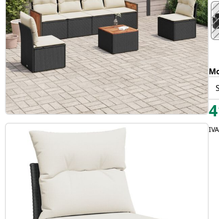
Mo
4
IVA