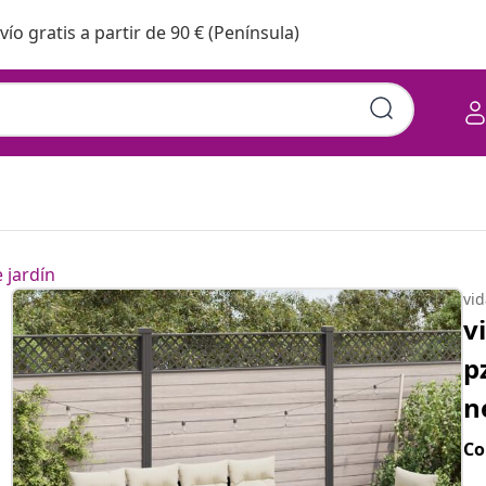
vío gratis a partir de 90 € (Península)
 jardín
vi
v
p
n
Co