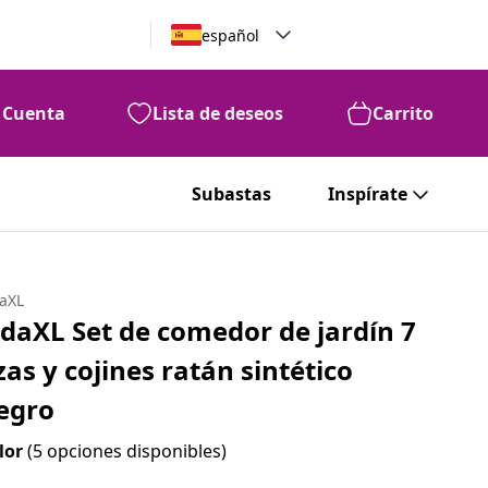
español
Cuenta
Lista de deseos
Carrito
Subastas
Inspírate
daXL
idaXL Set de comedor de jardín 7
zas y cojines ratán sintético
egro
lor
(5 opciones disponibles)