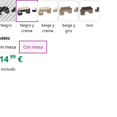
Negro
Negro y
beige y
beige y
Gris
crema
crema
gris
delo
Sin mesa
Con mesa
99
14
€
 incluido