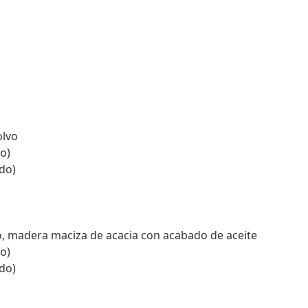
olvo
o)
do)
o, madera maciza de acacia con acabado de aceite
o)
do)