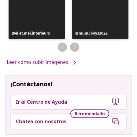
Publicación
el.et.mel.interieurs
Publicación
mum3boys2022
realizada
realizada
por
por
Leer cómo subir imágenes
¡Contáctanos!
Ir al Centro de Ayuda
Recomendado
Chatea con nosotros