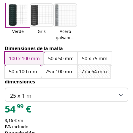
Verde
Gris
Acero
galvaniza
do
Dimensiones de la malla
100 x 100 mm
50 x 50 mm
50 x 75 mm
50 x 100 mm
75 x 100 mm
77 x 64 mm
dimensiones
25 x 1 m
99
54
€
3,16 € /m
IVA incluido