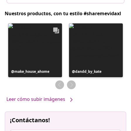
Nuestros productos, con tu estilo #sharemevidaxl
Publicación
make_house_ahome
Publicación
dandd_by_kate
realizada
realizada
por
por
Leer cómo subir imágenes
¡Contáctanos!