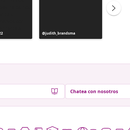
22
Publicación
judith_brandsma
Publicac
flickorn
realizada
realizad
por
por
Chatea con nosotros