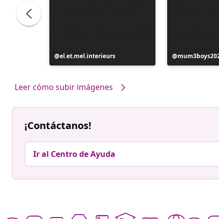
e
Publicación
el.et.mel.interieurs
Publicación
mum3boys20
realizada
realizada
por
por
Leer cómo subir imágenes
¡Contáctanos!
Ir al Centro de Ayuda