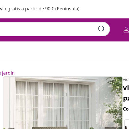
vío gratis a partir de 90 € (Península)
 jardín
vi
v
p
Co