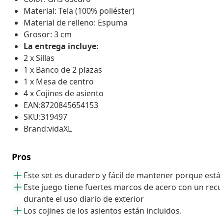
Material: Tela (100% poliéster)
Material de relleno: Espuma
Grosor: 3 cm
La entrega incluye:
2 x Sillas
1 x Banco de 2 plazas
1 x Mesa de centro
4 x Cojines de asiento
EAN:8720845654153
SKU:319497
Brand:vidaXL
Pros
Este set es duradero y fácil de mantener porque está
Este juego tiene fuertes marcos de acero con un rec
durante el uso diario de exterior
Los cojines de los asientos están incluidos.