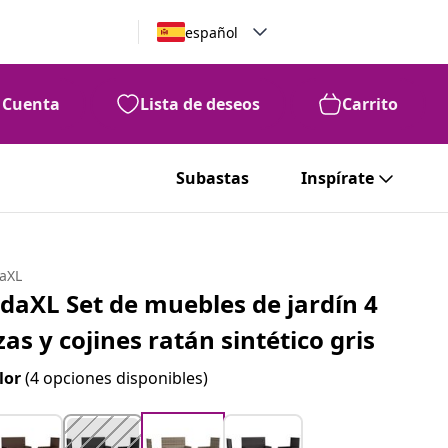
español
Cuenta
Lista de deseos
Carrito
Subastas
Inspírate
daXL
idaXL Set de muebles de jardín 4
zas y cojines ratán sintético gris
lor
(4 opciones disponibles)