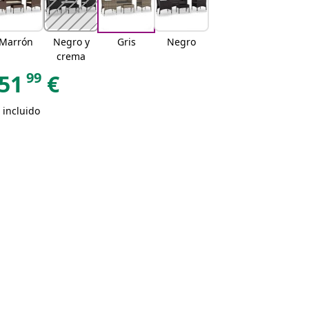
Marrón
Negro y
Gris
Negro
crema
99
51
€
 incluido