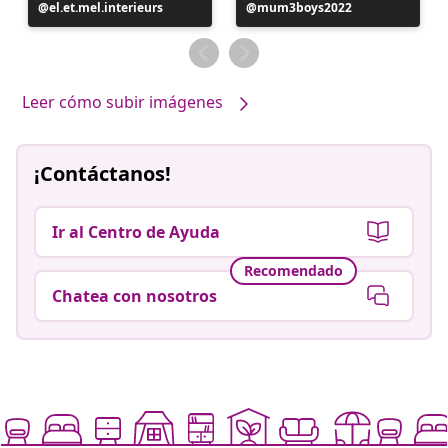
Publicación
el.et.mel.interieurs
Publicación
mum3boys2022
realizada
realizada
por
por
Leer cómo subir imágenes
¡Contáctanos!
Ir al Centro de Ayuda
Recomendado
Chatea con nosotros