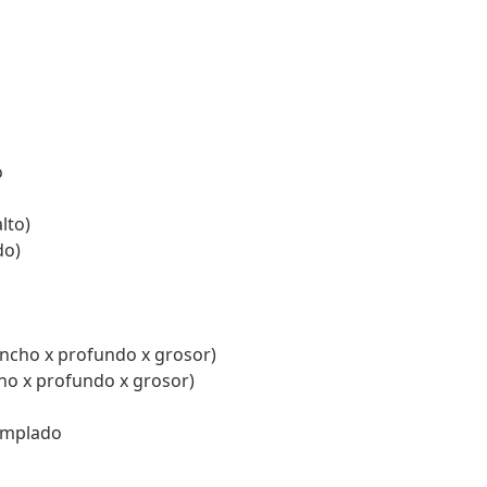
o
lto)
do)
ancho x profundo x grosor)
cho x profundo x grosor)
templado