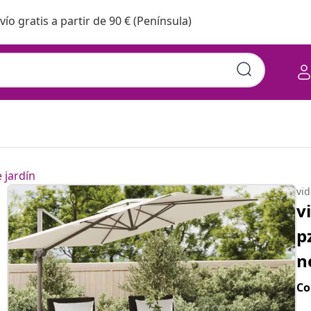
vío gratis a partir de 90 € (Península)
 jardín
vi
v
p
n
Co