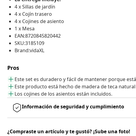
4 x Sillas de jardín
4 x Cojín trasero
4 x Cojines de asiento
1 x Mesa
EAN:8720845820442
SKU:3185109
Brand:vidaXL
Pros
Este set es duradero y fácil de mantener porque está
Este producto está hecho de madera de teca natural f
Los cojines de los asientos están incluidos.
Información de seguridad y cumplimiento
¿Compraste un artículo y te gustó? ¡Sube una foto!