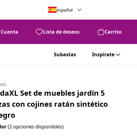
español
Cuenta
Lista de deseos
Carrito
Subastas
Inspírate
daXL
idaXL Set de muebles jardín 5
zas con cojines ratán sintético
egro
lor
(2 opciones disponibles)