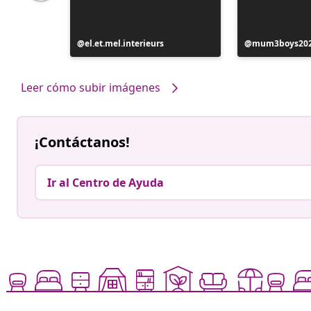
e
Publicación
el.et.mel.interieurs
Publicación
mum3boys20
realizada
realizada
por
por
Leer cómo subir imágenes
¡Contáctanos!
Ir al Centro de Ayuda