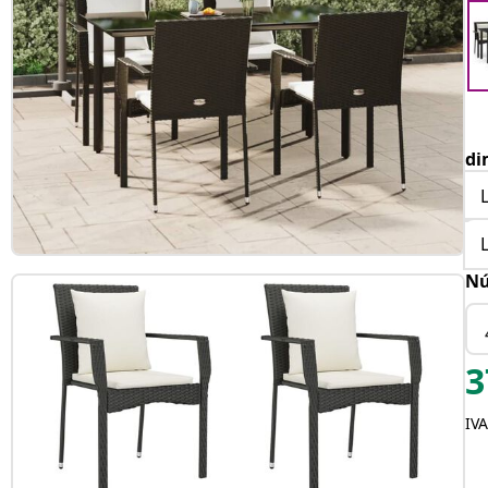
di
Nú
3
IVA