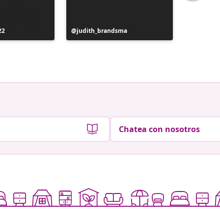
22
Publicación
judith_brandsma
Publicac
flickorn
realizada
realizad
por
por
Chatea con nosotros