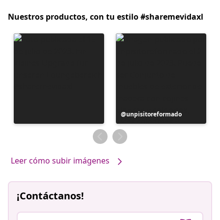
Nuestros productos, con tu estilo #sharemevidaxl
Publicación
unpisitoreformado
realizada
por
Leer cómo subir imágenes
¡Contáctanos!