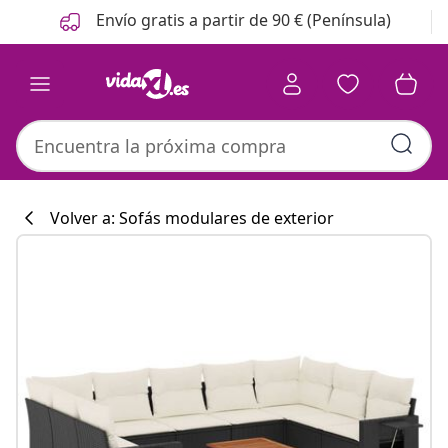
Anterior
Siguiente
Envío gratis a partir de 90 € (Península)
Volver a: Sofás modulares de exterior
Colección de co
#sharemevidaxl