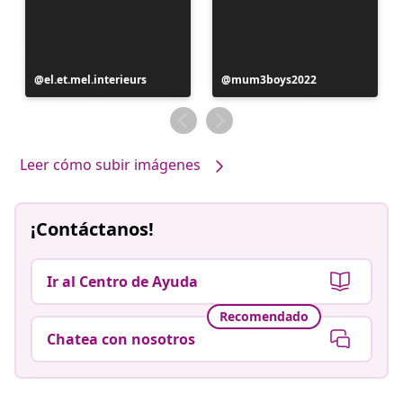
Publicación
el.et.mel.interieurs
Publicación
mum3boys2022
realizada
realizada
por
por
Leer cómo subir imágenes
¡Contáctanos!
Ir al Centro de Ayuda
Recomendado
Chatea con nosotros