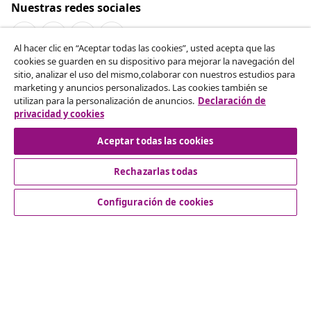
Nuestras redes sociales
Al hacer clic en “Aceptar todas las cookies”, usted acepta que las
cookies se guarden en su dispositivo para mejorar la navegación del
Desistir del contrato
sitio, analizar el uso del mismo,colaborar con nuestros estudios para
marketing y anuncios personalizados. Las cookies también se
Solicita la cancelación de tu pedido.
utilizan para la personalización de anuncios.
Declaración de
privacidad y cookies
Desistir del contrato
Aceptar todas las cookies
Rechazarlas todas
Servicio al Cliente
Configuración de cookies
Empresas
vidaXL
Descubre mas