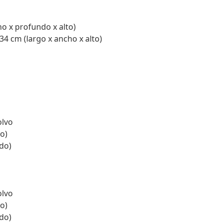
ho x profundo x alto)
34 cm (largo x ancho x alto)
olvo
o)
do)
olvo
o)
do)