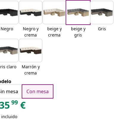
Negro
Negro y
beige y
beige y
Gris
crema
crema
gris
ris claro
Marrón y
crema
delo
Sin mesa
Con mesa
99
35
€
 incluido