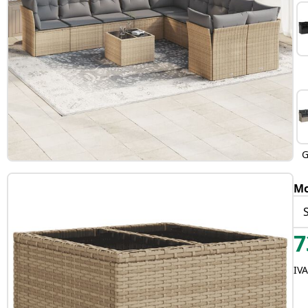
G
Mo
7
IVA