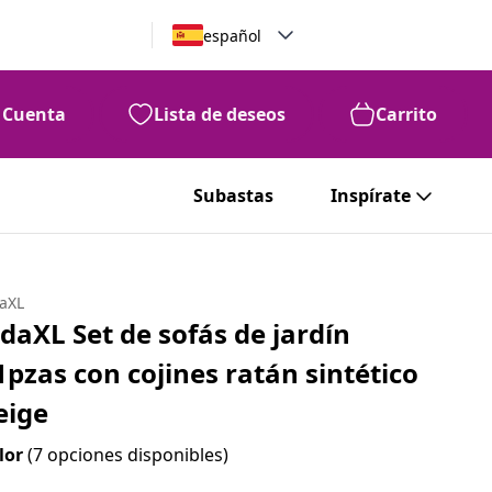
español
Cuenta
Lista de deseos
Carrito
Subastas
Inspírate
daXL
idaXL Set de sofás de jardín
1pzas con cojines ratán sintético
eige
lor
(7 opciones disponibles)