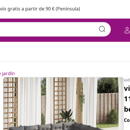
vío gratis a partir de 90 € (Península)
 jardín
vi
v
1
b
Co