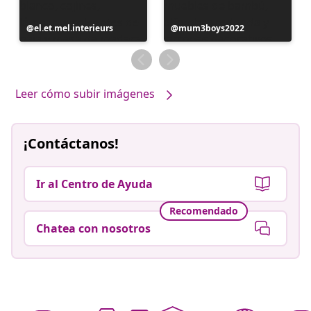
Publicación
el.et.mel.interieurs
Publicación
mum3boys2022
realizada
realizada
por
por
Leer cómo subir imágenes
¡Contáctanos!
Ir al Centro de Ayuda
Recomendado
Chatea con nosotros