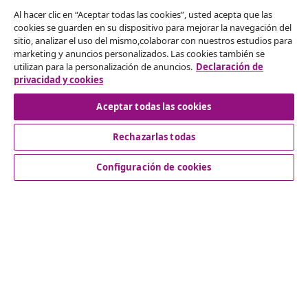
Al hacer clic en “Aceptar todas las cookies”, usted acepta que las
cookies se guarden en su dispositivo para mejorar la navegación del
Desistir del contrato
sitio, analizar el uso del mismo,colaborar con nuestros estudios para
marketing y anuncios personalizados. Las cookies también se
Solicita la cancelación de tu pedido.
utilizan para la personalización de anuncios.
Declaración de
privacidad y cookies
Desistir del contrato
Aceptar todas las cookies
Rechazarlas todas
Servicio al Cliente
Configuración de cookies
Empresas
vidaXL
Descubre mas