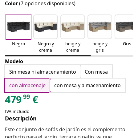
Color
(7 opciones disponibles)
Negro
Negro y
beige y
beige y
Gris
crema
crema
gris
Modelo
Sin mesa ni almacenamiento
Con mesa
con almacenaje
con mesa y almacenamiento
99
479
€
IVA incluido
Descripción
Este conjunto de sofás de jardín es el complemento
perfecto para el jardín, terraza o patio, ya que