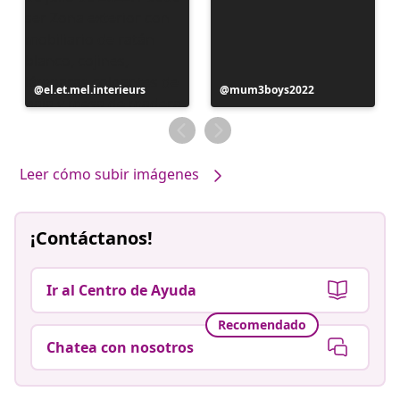
Publicación
el.et.mel.interieurs
Publicación
mum3boys2022
realizada
realizada
por
por
Leer cómo subir imágenes
¡Contáctanos!
Ir al Centro de Ayuda
Recomendado
Chatea con nosotros