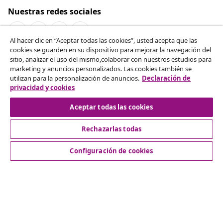
Nuestras redes sociales
Al hacer clic en “Aceptar todas las cookies”, usted acepta que las
cookies se guarden en su dispositivo para mejorar la navegación del
Desistir del contrato
sitio, analizar el uso del mismo,colaborar con nuestros estudios para
marketing y anuncios personalizados. Las cookies también se
Solicita la cancelación de tu pedido.
utilizan para la personalización de anuncios.
Declaración de
privacidad y cookies
Desistir del contrato
Aceptar todas las cookies
Rechazarlas todas
Servicio al Cliente
Configuración de cookies
Empresas
vidaXL