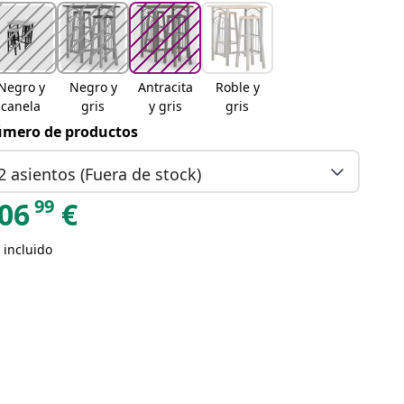
Negro y
Negro y
Antracita
Roble y
canela
gris
y gris
gris
mero de productos
2 asientos (Fuera de stock)
99
06
€
 incluido