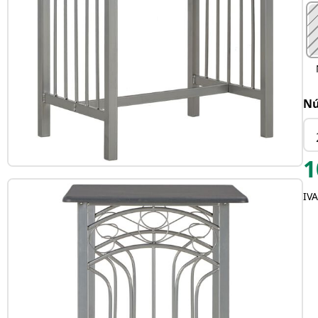
Nú
1
IVA