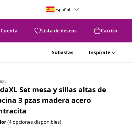
español
Cuenta
Lista de deseos
Carrito
99
106
€
Subastas
Inspírate
daXL
idaXL Set mesa y sillas altas de
ocina 3 pzas madera acero
ntracita
lor
(4 opciones disponibles)