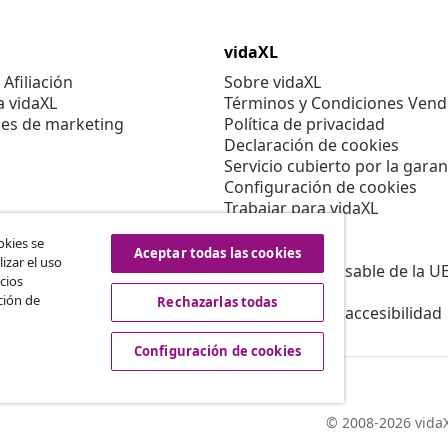
vidaXL
Afiliación
Sobre vidaXL
a vidaXL
Términos y Condiciones Vend
es de marketing
Política de privacidad
Declaración de cookies
Servicio cubierto por la garan
Configuración de cookies
Trabajar para vidaXL
Aviso legal
okies se
Seguridad
Aceptar todas las cookies
izar el uso
Persona responsable de la U
cios
Política de EPR
ción de
Rechazarlas todas
Información de accesibilidad
Configuración de cookies
© 2008-2026 vidaX