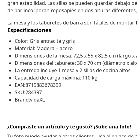
gran estabilidad. Las sillas se pueden guardar debajo 
de bar incorporan reposapiés en dos alturas diferente
La mesa y los taburetes de barra son fáciles de montar. 
Especificaciones
Color: Gris antracita y gris
Material: Madera + acero
Dimensiones de la mesa: 72,5 x 55 x 82,5 cm (largo x 
Dimensiones del taburete: 30 x 70 cm (diámetro x alt
La entrega incluye 1 mesa y 2 sillas de cocina altos
Capacidad de carga máxima: 110 kg
EAN:8719883678399
SKU:284397
Brand:vidaXL
¿Compraste un artículo y te gustó? ¡Sube una foto!
Tu foto puede ayudar a otros clientes. Usa el enlace de