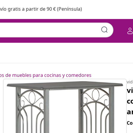
vío gratis a partir de 90 € (Península)
 pzas madera acero antracita
os de muebles para cocinas y comedores
vi
v
c
a
Co