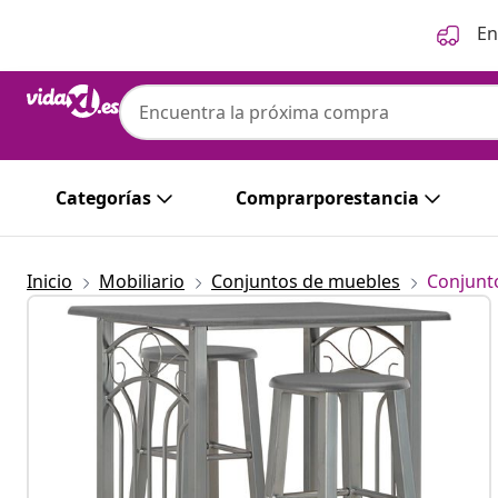
Anterior
Siguiente
En
vidaXL
vidaXL Set mesa y sillas altas de cocina 3
Categorías
Comprarporestancia
Inicio
Mobiliario
Conjuntos de muebles
Conjunt