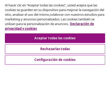
Al hacer clic en “Aceptar todas las cookies”, usted acepta que las
Desistir del contrato
cookies se guarden en su dispositivo para mejorar la navegación del
Solicita la cancelación de tu pedido.
sitio, analizar el uso del mismo,colaborar con nuestros estudios para
marketing y anuncios personalizados. Las cookies también se
utilizan para la personalización de anuncios.
Declaración de
Desistir del contrato
privacidad y cookies
Aceptar todas las cookies
Servicio al Cliente
Rechazarlas todas
Configuración de cookies
Empresas
vidaXL
Descubre mas