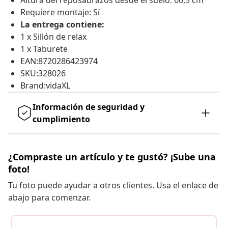
Altura del reposabrazos desde el suelo: 60,5 cm
Requiere montaje: Sí
La entrega contiene:
1 x Sillón de relax
1 x Taburete
EAN:8720286423974
SKU:328026
Brand:vidaXL
Información de seguridad y
cumplimiento
¿Compraste un artículo y te gustó? ¡Sube una
foto!
Tu foto puede ayudar a otros clientes. Usa el enlace de
abajo para comenzar.