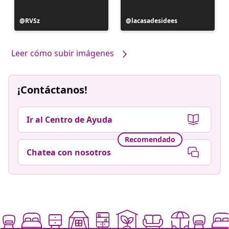
Publicación
RVSz
Publicación
lacasadesidees
realizada
realizada
por
por
Leer cómo subir imágenes
¡Contáctanos!
Ir al Centro de Ayuda
Recomendado
Chatea con nosotros