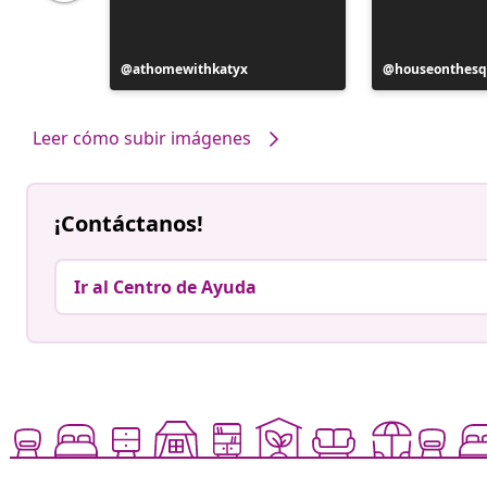
Publicación
athomewithkatyx
Publicación
houseonthesq
realizada
realizada
por
por
Leer cómo subir imágenes
¡Contáctanos!
Ir al Centro de Ayuda