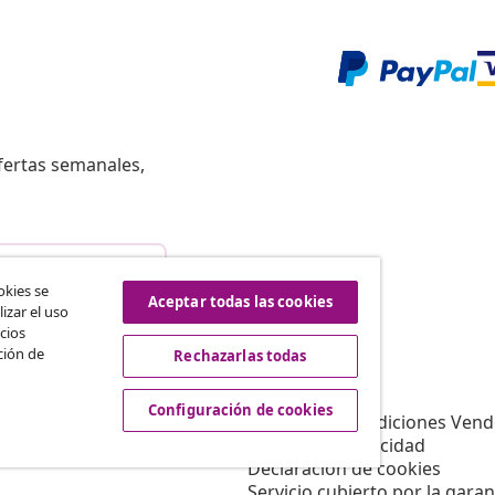
fertas semanales,
istir del contrato
okies se
Aceptar todas las cookies
izar el uso
cios
ción de
Rechazarlas todas
vidaXL
Afiliación
Sobre vidaXL
Configuración de cookies
a vidaXL
Términos y Condiciones Vend
es de marketing
Política de privacidad
Declaración de cookies
Servicio cubierto por la garan