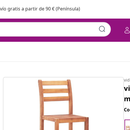
vío gratis a partir de 90 € (Península)
vi
v
m
Co