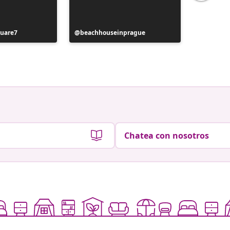
uare7
Publicación
beachhouseinprague
Publicac
zebodek
realizada
realizad
por
por
Chatea con nosotros