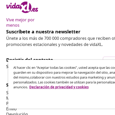
Vive mejor por
menos
Suscríbete a nuestra newsletter
Únete a los más de 700 000 compradores que reciben o
promociones estacionales y novedades de vidaXL.
Desistir del contrato
Des
Solicita la cancelación de tu pedido.
Al hacer clic en “Aceptar todas las cookies”, usted acepta que las co
guarden en su dispositivo para mejorar la navegación del sitio, anal
del mismo,colaborar con nuestros estudios para marketing y anun
personalizados. Las cookies también se utilizan para la personaliza
Servicio al Cliente
Empresas
anuncios.
Declaración de privacidad y cookies
Seguimiento del pedido
Programa de 
Mi cuenta
Producir par
Pago
Colaboracion
Envío
Devolución