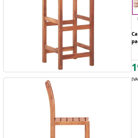
Ca
pa
1
IVA