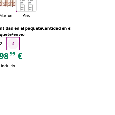
Marrón
Gris
ntidad en el paqueteCantidad en el
quete/envio
2
4
99
98
€
 incluido