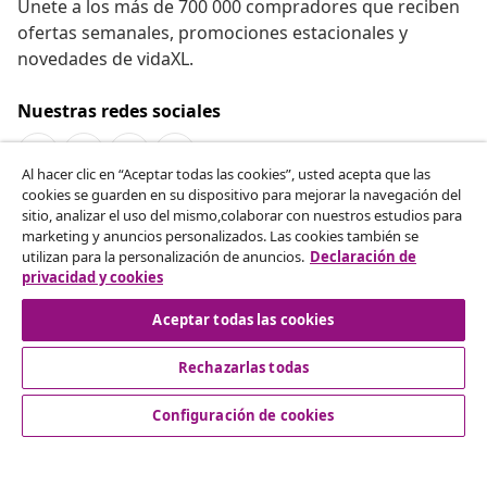
Únete a los más de 700 000 compradores que reciben
ofertas semanales, promociones estacionales y
novedades de vidaXL.
Nuestras redes sociales
Al hacer clic en “Aceptar todas las cookies”, usted acepta que las
cookies se guarden en su dispositivo para mejorar la navegación del
Desistir del contrato
sitio, analizar el uso del mismo,colaborar con nuestros estudios para
marketing y anuncios personalizados. Las cookies también se
Solicita la cancelación de tu pedido.
utilizan para la personalización de anuncios.
Declaración de
privacidad y cookies
Desistir del contrato
Aceptar todas las cookies
Rechazarlas todas
Servicio al Cliente
Configuración de cookies
Empresas