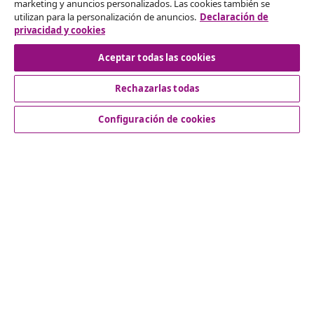
marketing y anuncios personalizados. Las cookies también se
Solicita la cancelación de tu pedido.
utilizan para la personalización de anuncios.
Declaración de
privacidad y cookies
Desistir del contrato
Aceptar todas las cookies
Rechazarlas todas
Servicio al Cliente
Configuración de cookies
Empresas
vidaXL
Descubre mas