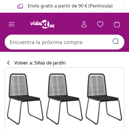
Anterior
Siguiente
Envío gratis a partir de 90 € (Península)
Volver a: Sillas de jardín
Colección de co
#sharemevidaxl