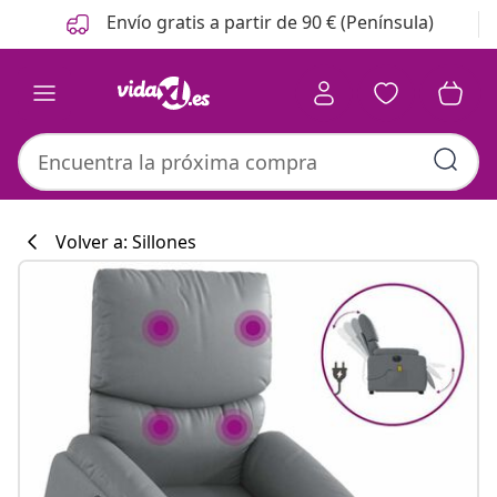
Anterior
Siguiente
Envío gratis a partir de 90 € (Península)
Volver a: Sillones
Colección de co
#sharemevidaxl