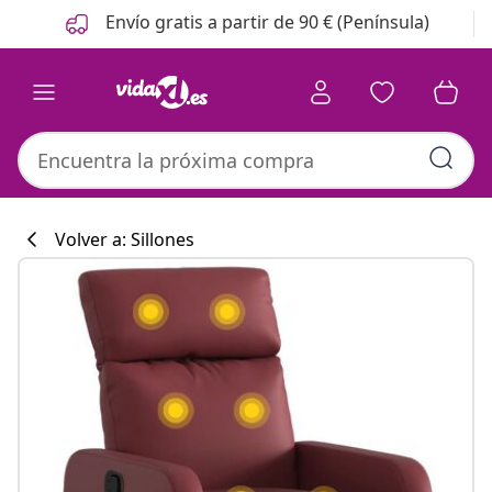
Anterior
Siguiente
Envío gratis a partir de 90 € (Península)
Volver a: Sillones
Colección de co
#sharemevidaxl