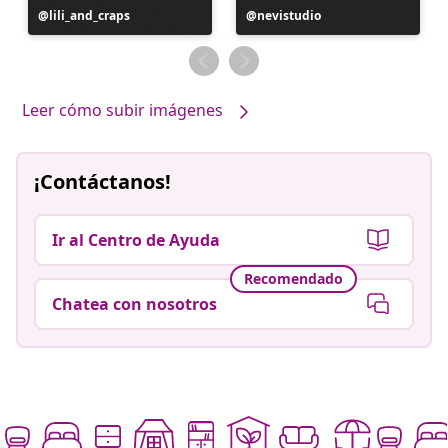
Publicación
lili_and_craps
Publicación
nevistudio
realizada
realizada
por
por
Leer cómo subir imágenes
¡Contáctanos!
Ir al Centro de Ayuda
Recomendado
Chatea con nosotros