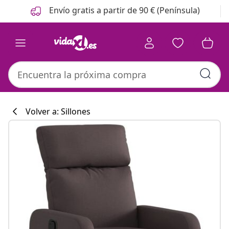
Anterior
Siguiente
Envío gratis a partir de 90 € (Península)
Volver a: Sillones
Colección de co
#sharemevidaxl