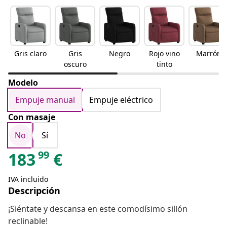
Gris claro
Gris
Negro
Rojo vino
Marrón
oscuro
tinto
Modelo
Empuje manual
Empuje eléctrico
Con masaje
No
Sí
99
183
€
IVA incluido
Descripción
¡Siéntate y descansa en este comodísimo sillón
reclinable!