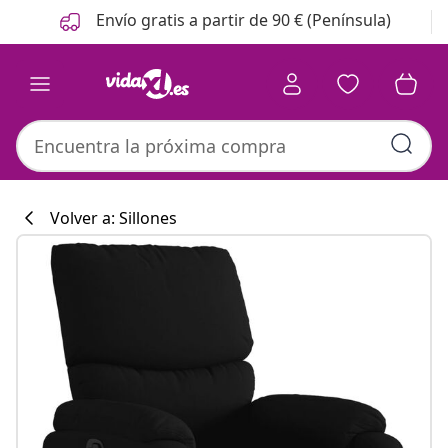
Anterior
Siguiente
Envío gratis a partir de 90 € (Península)
Volver a: Sillones
Colección de co
#sharemevidaxl