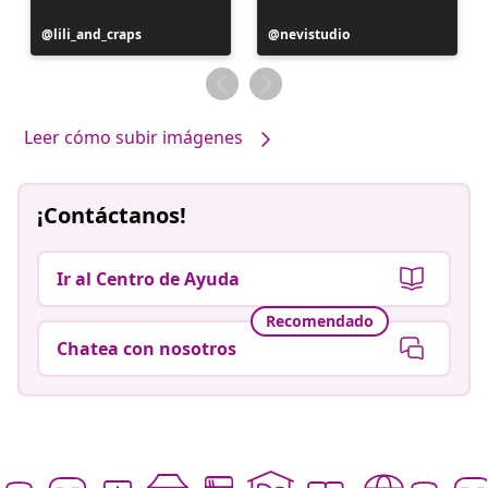
Publicación
lili_and_craps
Publicación
nevistudio
realizada
realizada
por
por
Leer cómo subir imágenes
¡Contáctanos!
Ir al Centro de Ayuda
Recomendado
Chatea con nosotros