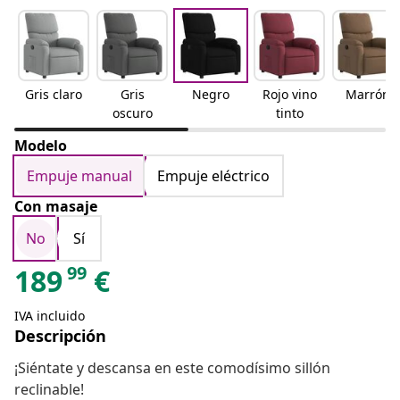
Gris claro
Gris
Negro
Rojo vino
Marrón
oscuro
tinto
Modelo
Empuje manual
Empuje eléctrico
Con masaje
No
Sí
99
189
€
IVA incluido
Descripción
¡Siéntate y descansa en este comodísimo sillón
reclinable!