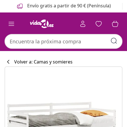
Anterior
Siguiente
Envío gratis a partir de 90 € (Península)
Volver a: Camas y somieres
Colección de co
#sharemevidaxl