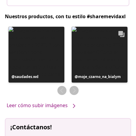
Nuestros productos, con tu estilo #sharemevidaxl
Publicación
saudades.wd
Publicación
moje_czarno_na_bialym
realizada
realizada
por
por
Leer cómo subir imágenes
¡Contáctanos!