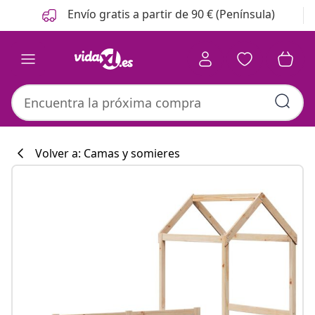
Anterior
Siguiente
Envío gratis a partir de 90 € (Península)
Volver a: Camas y somieres
Colección de co
#sharemevidaxl