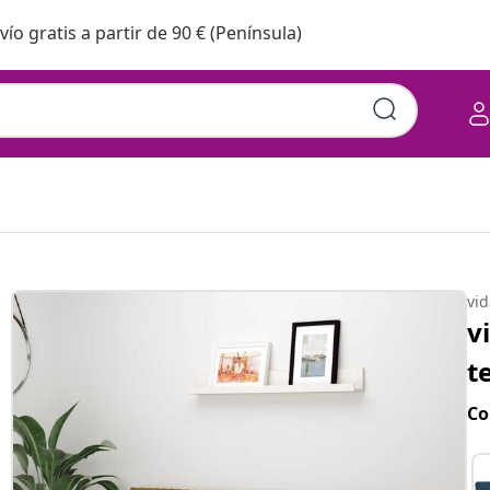
vío gratis a partir de 90 € (Península)
vi
v
t
Co