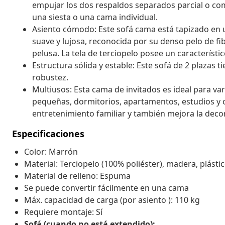
empujar los dos respaldos separados parcial o com
una siesta o una cama individual.
Asiento cómodo: Este sofá cama está tapizado en u
suave y lujosa, reconocida por su denso pelo de f
pelusa. La tela de terciopelo posee un característi
Estructura sólida y estable: Este sofá de 2 plazas 
robustez.
Multiusos: Esta cama de invitados es ideal para va
pequeñas, dormitorios, apartamentos, estudios y o
entretenimiento familiar y también mejora la decor
Especificaciones
Color: Marrón
Material: Terciopelo (100% poliéster), madera, plásti
Material de relleno: Espuma
Se puede convertir fácilmente en una cama
Máx. capacidad de carga (por asiento ): 110 kg
Requiere montaje: Sí
Sofá (cuando no está extendido):