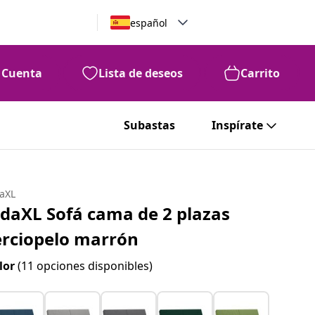
español
Cuenta
Lista de deseos
Carrito
Subastas
Inspírate
daXL
idaXL Sofá cama de 2 plazas
erciopelo marrón
lor
(11 opciones disponibles)