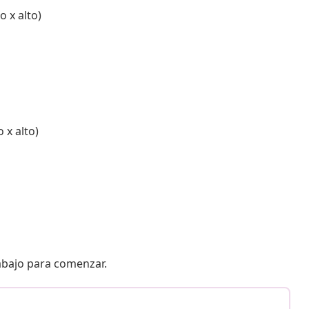
o x alto)
 x alto)
 abajo para comenzar.