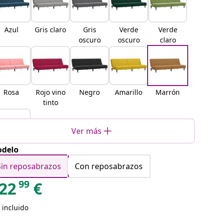
Azul
Gris claro
Gris
Verde
Verde
oscuro
oscuro
claro
Rosa
Rojo vino
Negro
Amarillo
Marrón
tinto
Ver más
delo
Crema
Sin reposabrazos
Con reposabrazos
99
22
€
 incluido